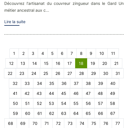
Découvrez l'artisanat du couvreur zingueur dans le Gard Un
métier ancestral aux c...
Lire la suite
1
2
3
4
5
6
7
8
9
10
11
12
13
14
15
16
17
18
19
20
21
22
23
24
25
26
27
28
29
30
31
32
33
34
35
36
37
38
39
40
41
42
43
44
45
46
47
48
49
50
51
52
53
54
55
56
57
58
59
60
61
62
63
64
65
66
67
68
69
70
71
72
73
74
75
76
77